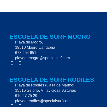
ESCUELA DE SURF MOGRO
Playa de Mogro,
39310 Mogro,Cantabria
678 554 651
playademogro@specialsurf.com
F
I
a
n
c
s
e
t
ESCUELA DE SURF RODILES
b
a
Playa de Rodiles (Casa de Marmol),
o
g
33316 Selorio, Villaviciosa, Asturias
o
r
k
616 67 75 29
a
-
m
playaderodiles@specialsurf.com
f
F
I