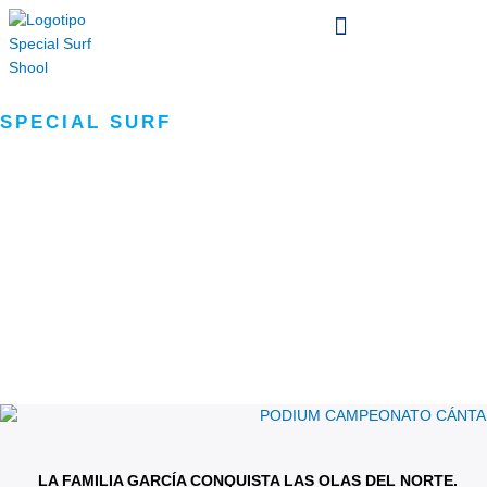
Ir
al
contenido
SPECIAL SURF
BLOG
Página
Página
Página
Página
Página
LA FAMILIA GARCÍA CONQUISTA LAS OLAS DEL NORTE.