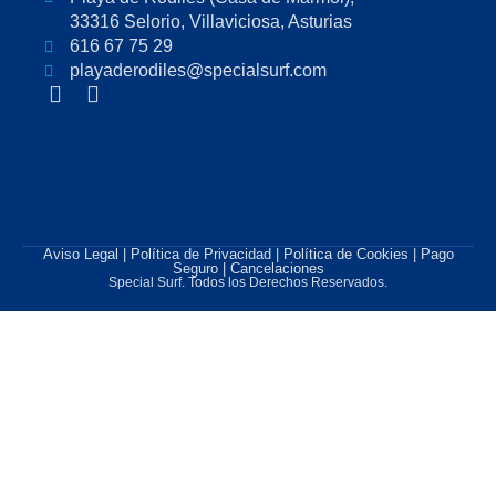
o
g
33316 Selorio, Villaviciosa, Asturias
o
r
k
616 67 75 29
a
-
m
playaderodiles@specialsurf.com
f
F
I
a
n
c
s
e
t
b
a
o
g
o
r
k
a
Aviso Legal
|
Política de Privacidad
|
Política de Cookies
| Pago
-
m
Seguro | Cancelaciones
Special Surf. Todos los Derechos Reservados.
f