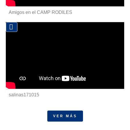
Amigos en el CAMP RODILES

salinas171015
VER MÁS